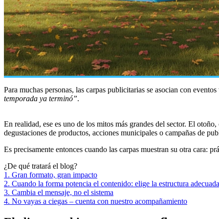
Para muchas personas, las carpas publicitarias se asocian con eventos
temporada ya terminó”
.
En realidad, ese es uno de los mitos más grandes del sector. El otoño, el
degustaciones de productos, acciones municipales o campañas de publi
Es precisamente entonces cuando las carpas muestran su otra cara: prá
¿De qué tratará el blog?
1. Gran formato, gran impacto
2. Cuando la forma potencia el contenido: elige la estructura adecuad
3. Cambia el mensaje, no el sistema
4. No vayas a ciegas – cuenta con nuestro acompañamiento