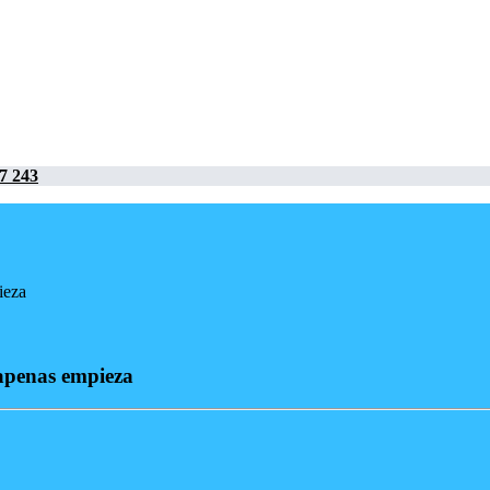
7 243
ieza
 apenas empieza