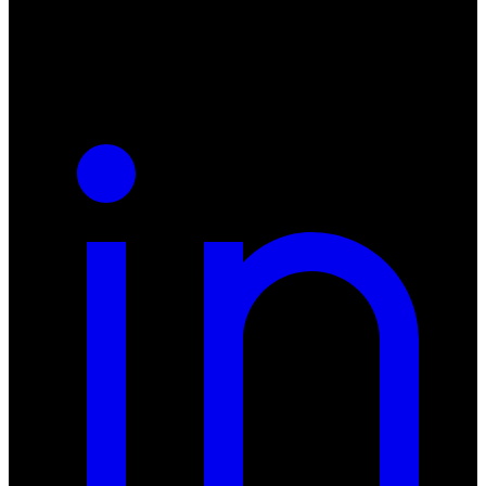
NIP: 8942678597
REGON: 932660597