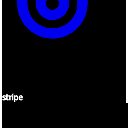
ul. Atramentowa 11
55-040 Bielany Wrocławskie
NIP: 8942678597
REGON: 932660597