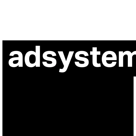
ul. Atramentowa 11
55-040 Bielany Wrocławskie
NIP: 8942678597
REGON: 932660597