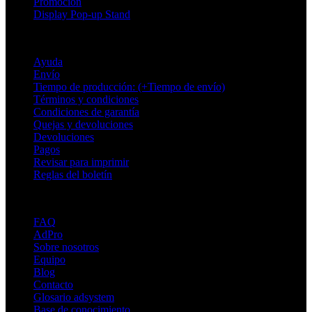
Promoción
Display Pop-up Stand
Soporte
Ayuda
Envío
Tiempo de producción: (+Tiempo de envío)
Términos y condiciones
Condiciones de garantía
Quejas y devoluciones
Devoluciones
Pagos
Revisar para imprimir
Reglas del boletín
Sobre Adsystem
FAQ
AdPro
Sobre nosotros
Equipo
Blog
Contacto
Glosario adsystem
Base de conocimiento