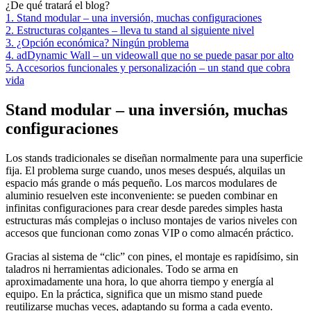
¿De qué tratará el blog?
1. Stand modular – una inversión, muchas configuraciones
2. Estructuras colgantes – lleva tu stand al siguiente nivel
3. ¿Opción económica? Ningún problema
4. adDynamic Wall – un videowall que no se puede pasar por alto
5. Accesorios funcionales y personalización – un stand que cobra
vida
Stand modular – una inversión, muchas
configuraciones
Los stands tradicionales se diseñan normalmente para una superficie
fija. El problema surge cuando, unos meses después, alquilas un
espacio más grande o más pequeño. Los marcos modulares de
aluminio resuelven este inconveniente: se pueden combinar en
infinitas configuraciones para crear desde paredes simples hasta
estructuras más complejas o incluso montajes de varios niveles con
accesos que funcionan como zonas VIP o como almacén práctico.
Gracias al sistema de “clic” con pines, el montaje es rapidísimo, sin
taladros ni herramientas adicionales. Todo se arma en
aproximadamente una hora, lo que ahorra tiempo y energía al
equipo. En la práctica, significa que un mismo stand puede
reutilizarse muchas veces, adaptando su forma a cada evento.