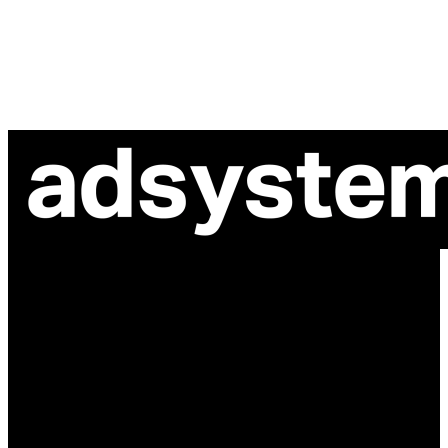
ul. Atramentowa 11
55-040 Bielany Wrocławskie
NIP: 8942678597
REGON: 932660597