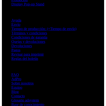
Display Pop-up Stand
Soporte
Ayuda
Envío
Tiempo de producción: (+Tiempo de envío)
Términos y condiciones
Condiciones de garantía
Quejas y devoluciones
Devoluciones
Pagos
Revisar para imprimir
Reglas del boletín
Sobre Adsystem
FAQ
AdPro
Sobre nosotros
Equipo
Blog
Contacto
Glosario adsystem
Base de conocimiento