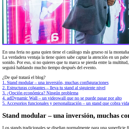
En una feria no gana quien tiene el catálogo más grueso ni la montañ
La verdadera ventaja la tiene quien sabe captar la atención en un pabel
sonido. Por eso, si no quieres que tu marca se pierda entre la multit
seguirá hablando mucho tiempo después del evento.
¿De qué tratará el blog?
1. Stand modular – una inversión, muchas configuraciones
2. Estructuras colgantes – lleva tu stand al siguiente nivel
3. ¿Opción económica? Ningún problema
4. adDynamic Wall – un videowall que no se puede pasar por alto
5. Accesorios funcionales y personalización – un stand que cobra vid
Stand modular – una inversión, muchas co
Los stands tradicionales se diseñan normalmente para una superficie