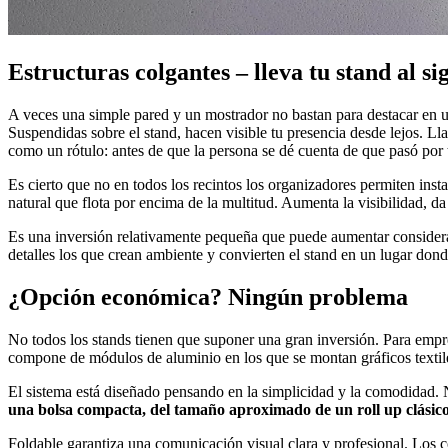
Estructuras colgantes – lleva tu stand al si
A veces una simple pared y un mostrador no bastan para destacar en u
Suspendidas sobre el stand, hacen visible tu presencia desde lejos. Lla
como un rótulo: antes de que la persona se dé cuenta de que pasó por t
Es cierto que no en todos los recintos los organizadores permiten inst
natural que flota por encima de la multitud. Aumenta la visibilidad, da
Es una inversión relativamente pequeña que puede aumentar considerab
detalles los que crean ambiente y convierten el stand en un lugar dond
¿Opción económica? Ningún problema
No todos los stands tienen que suponer una gran inversión. Para empr
compone de módulos de aluminio en los que se montan gráficos textil
El sistema está diseñado pensando en la simplicidad y la comodidad. 
una bolsa compacta, del tamaño aproximado de un roll up clásico.
Foldable garantiza una comunicación visual clara y profesional. Los co