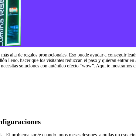
a más alta de regalos promocionales. Eso puede ayudar a conseguir lead
lón lleno, hacer que los visitantes reduzcan el paso y quieran entrar en 
ud, necesitas soluciones con auténtico efecto “wow”. Aquí te mostramos
a
nfiguraciones
 fija. El problema surge cuando, unos meses después, alquilas un espa