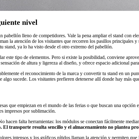
guiente nivel
n pabellón lleno de competidores. Vale la pena ampliar el stand con el
man la atención de los visitantes que recorren los pasillos principales 
u stand, ya lo ha visto desde el otro extremo del pabellón.
alar este tipo de elementos. Pero si existe la posibilidad, conviene apr
 sensación de altura y ligereza al diseño, y ofrece espacio adicional par
lemente el reconocimiento de la marca y convertir tu stand en un punto
e algo sucede. Los visitantes prefieren detenerse allí donde hay más qu
esas que empiezan en el mundo de las ferias o que buscan una opción ec
es impresos por sublimación.
No hacen falta herramientas: los módulos se conectan fácilmente media
 El transporte resulta sencillo y el almacenamiento no plantea pr
lores intensos y los gráficos nítidos llaman la atención y permiten que 