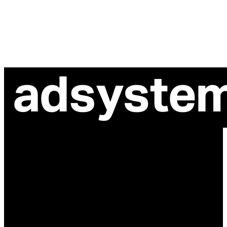
ul. Atramentowa 11
55-040 Bielany Wrocławskie
NIP: 8942678597
REGON: 932660597