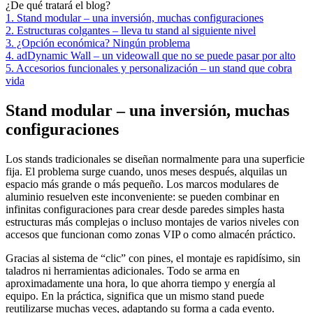
¿De qué tratará el blog?
1. Stand modular – una inversión, muchas configuraciones
2. Estructuras colgantes – lleva tu stand al siguiente nivel
3. ¿Opción económica? Ningún problema
4. adDynamic Wall – un videowall que no se puede pasar por alto
5. Accesorios funcionales y personalización – un stand que cobra
vida
Stand modular – una inversión, muchas
configuraciones
Los stands tradicionales se diseñan normalmente para una superficie
fija. El problema surge cuando, unos meses después, alquilas un
espacio más grande o más pequeño. Los marcos modulares de
aluminio resuelven este inconveniente: se pueden combinar en
infinitas configuraciones para crear desde paredes simples hasta
estructuras más complejas o incluso montajes de varios niveles con
accesos que funcionan como zonas VIP o como almacén práctico.
Gracias al sistema de “clic” con pines, el montaje es rapidísimo, sin
taladros ni herramientas adicionales. Todo se arma en
aproximadamente una hora, lo que ahorra tiempo y energía al
equipo. En la práctica, significa que un mismo stand puede
reutilizarse muchas veces, adaptando su forma a cada evento.