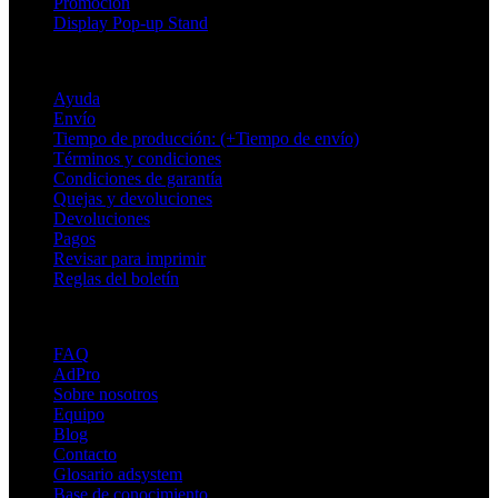
Promoción
Display Pop-up Stand
Soporte
Ayuda
Envío
Tiempo de producción: (+Tiempo de envío)
Términos y condiciones
Condiciones de garantía
Quejas y devoluciones
Devoluciones
Pagos
Revisar para imprimir
Reglas del boletín
Sobre Adsystem
FAQ
AdPro
Sobre nosotros
Equipo
Blog
Contacto
Glosario adsystem
Base de conocimiento