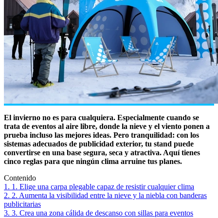
El invierno no es para cualquiera. Especialmente cuando se
trata de eventos al aire libre, donde la nieve y el viento ponen a
prueba incluso las mejores ideas. Pero tranquilidad: con los
sistemas adecuados de publicidad exterior, tu stand puede
convertirse en una base segura, seca y atractiva. Aquí tienes
cinco reglas para que ningún clima arruine tus planes.
Contenido
1. 1. Elige una carpa plegable capaz de resistir cualquier clima
2. 2. Aumenta la visibilidad entre la nieve y la niebla con banderas
publicitarias
3. 3. Crea una zona cálida de descanso con sillas para eventos