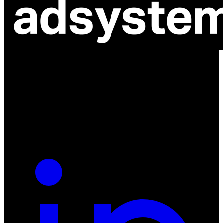
ul. Atramentowa 11
55-040 Bielany Wrocławskie
NIP: 8942678597
REGON: 932660597