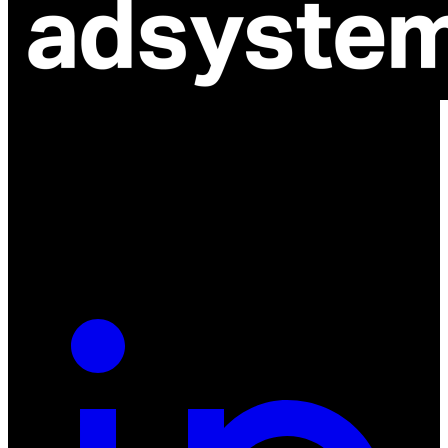
ul. Atramentowa 11
55-040 Bielany Wrocławskie
NIP: 8942678597
REGON: 932660597