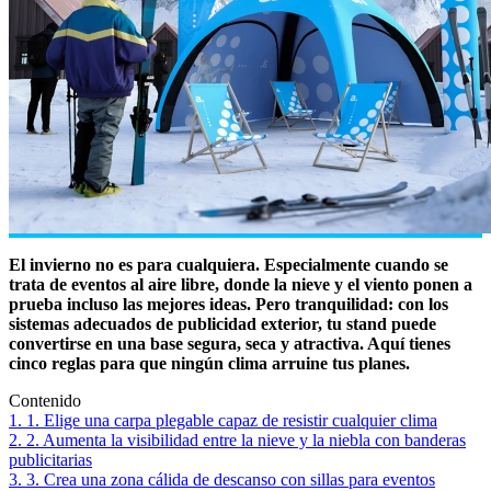
El invierno no es para cualquiera. Especialmente cuando se
trata de eventos al aire libre, donde la nieve y el viento ponen a
prueba incluso las mejores ideas. Pero tranquilidad: con los
sistemas adecuados de publicidad exterior, tu stand puede
convertirse en una base segura, seca y atractiva. Aquí tienes
cinco reglas para que ningún clima arruine tus planes.
Contenido
1. 1. Elige una carpa plegable capaz de resistir cualquier clima
2. 2. Aumenta la visibilidad entre la nieve y la niebla con banderas
publicitarias
3. 3. Crea una zona cálida de descanso con sillas para eventos