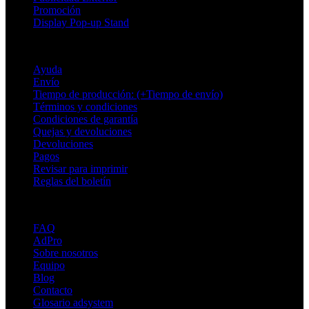
Promoción
Display Pop-up Stand
Soporte
Ayuda
Envío
Tiempo de producción: (+Tiempo de envío)
Términos y condiciones
Condiciones de garantía
Quejas y devoluciones
Devoluciones
Pagos
Revisar para imprimir
Reglas del boletín
Sobre Adsystem
FAQ
AdPro
Sobre nosotros
Equipo
Blog
Contacto
Glosario adsystem