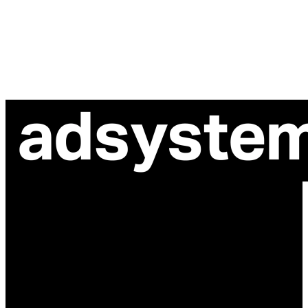
ul. Atramentowa 11
55-040 Bielany Wrocławskie
NIP: 8942678597
REGON: 932660597