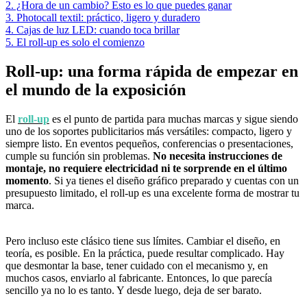
2. ¿Hora de un cambio? Esto es lo que puedes ganar
3. Photocall textil: práctico, ligero y duradero
4. Cajas de luz LED: cuando toca brillar
5. El roll-up es solo el comienzo
Roll-up: una forma rápida de empezar en
el mundo de la exposición
El
roll-up
es el punto de partida para muchas marcas y sigue siendo
uno de los soportes publicitarios más versátiles: compacto, ligero y
siempre listo. En eventos pequeños, conferencias o presentaciones,
cumple su función sin problemas.
No necesita instrucciones de
montaje, no requiere electricidad ni te sorprende en el último
momento
. Si ya tienes el diseño gráfico preparado y cuentas con un
presupuesto limitado, el roll-up es una excelente forma de mostrar tu
marca.
Pero incluso este clásico tiene sus límites. Cambiar el diseño, en
teoría, es posible. En la práctica, puede resultar complicado. Hay
que desmontar la base, tener cuidado con el mecanismo y, en
muchos casos, enviarlo al fabricante. Entonces, lo que parecía
sencillo ya no lo es tanto. Y desde luego, deja de ser barato.