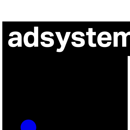
ul. Atramentowa 11
55-040 Bielany Wrocławskie
NIP: 8942678597
REGON: 932660597