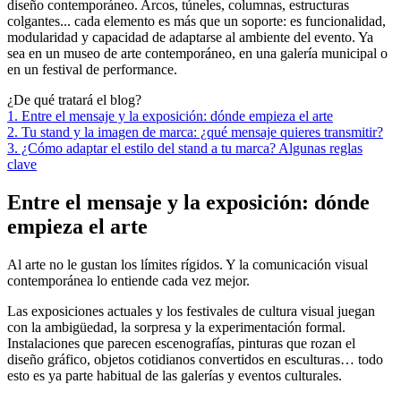
diseño contemporáneo. Arcos, túneles, columnas, estructuras
colgantes... cada elemento es más que un soporte: es funcionalidad,
modularidad y capacidad de adaptarse al ambiente del evento. Ya
sea en un museo de arte contemporáneo, en una galería municipal o
en un festival de performance.
¿De qué tratará el blog?
1. Entre el mensaje y la exposición: dónde empieza el arte
2. Tu stand y la imagen de marca: ¿qué mensaje quieres transmitir?
3. ¿Cómo adaptar el estilo del stand a tu marca? Algunas reglas
clave
Entre el mensaje y la exposición: dónde
empieza el arte
Al arte no le gustan los límites rígidos. Y la comunicación visual
contemporánea lo entiende cada vez mejor.
Las exposiciones actuales y los festivales de cultura visual juegan
con la ambigüedad, la sorpresa y la experimentación formal.
Instalaciones que parecen escenografías, pinturas que rozan el
diseño gráfico, objetos cotidianos convertidos en esculturas… todo
esto es ya parte habitual de las galerías y eventos culturales.