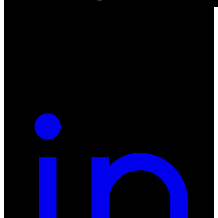
ul. Atramentowa 11
55-040 Bielany Wrocławskie
NIP: 8942678597
REGON: 932660597