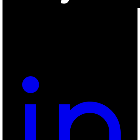
ul. Atramentowa 11
55-040 Bielany Wrocławskie
NIP: 8942678597
REGON: 932660597