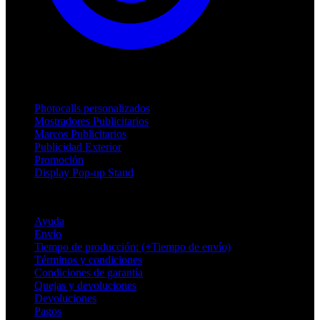
Productos
Photocalls personalizados
Mostradores Publicitarios
Marcos Publicitarios
Publicidad Exterior
Promoción
Display Pop-up Stand
Soporte
Ayuda
Envío
Tiempo de producción: (+Tiempo de envío)
Términos y condiciones
Condiciones de garantía
Quejas y devoluciones
Devoluciones
Pagos