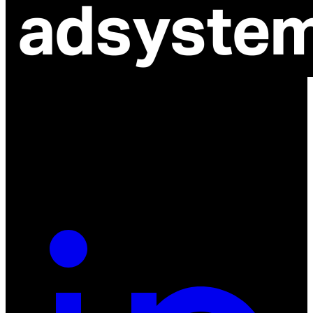
ul. Atramentowa 11
55-040 Bielany Wrocławskie
NIP: 8942678597
REGON: 932660597