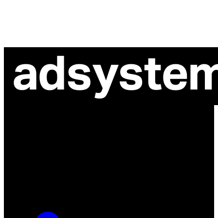
ul. Atramentowa 11
55-040 Bielany Wrocławskie
NIP: 8942678597
REGON: 932660597