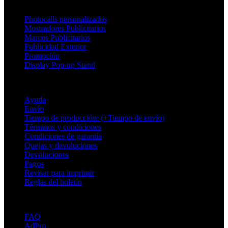
Productos
Photocalls personalizados
Mostradores Publicitarios
Marcos Publicitarios
Publicidad Exterior
Promoción
Display Pop-up Stand
Soporte
Ayuda
Envío
Tiempo de producción: (+Tiempo de envío)
Términos y condiciones
Condiciones de garantía
Quejas y devoluciones
Devoluciones
Pagos
Revisar para imprimir
Reglas del boletín
Sobre Adsystem
FAQ
AdPro