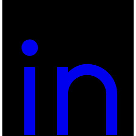
NIP: 8942678597
REGON: 932660597