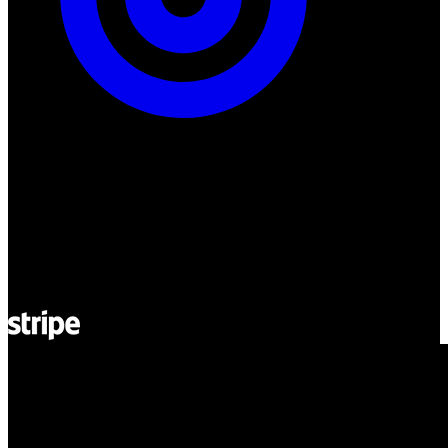
ul. Atramentowa 11
55-040 Bielany Wrocławskie
NIP: 8942678597
REGON: 932660597