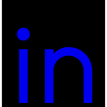
REGON: 932660597