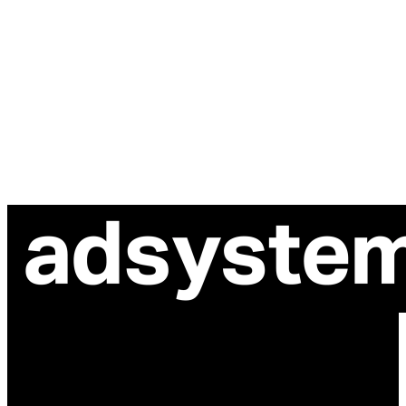
ul. Atramentowa 11
55-040 Bielany Wrocławskie
NIP: 8942678597