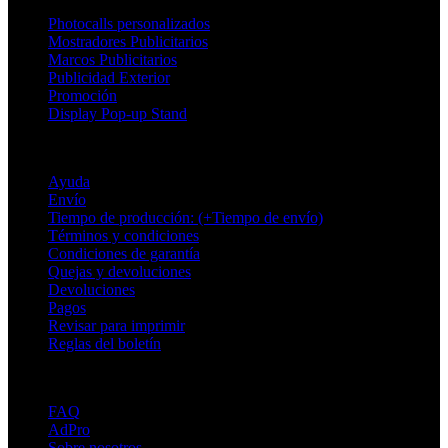
Photocalls personalizados
Mostradores Publicitarios
Marcos Publicitarios
Publicidad Exterior
Promoción
Display Pop-up Stand
Soporte
Ayuda
Envío
Tiempo de producción: (+Tiempo de envío)
Términos y condiciones
Condiciones de garantía
Quejas y devoluciones
Devoluciones
Pagos
Revisar para imprimir
Reglas del boletín
Sobre Adsystem
FAQ
AdPro
Sobre nosotros