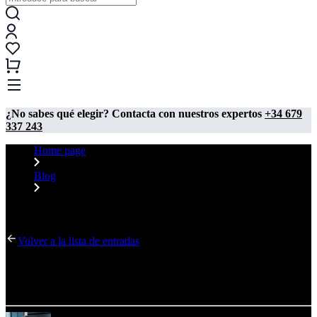
¿No sabes qué elegir? Contacta con nuestros expertos
+34 679
337 243
Home page
Blog
Revolución en la producción de cajas de luz – más rápida y
precisa
Volver a la lista de entradas
Revolución en la producción de cajas de luz – más
rápida y precisa