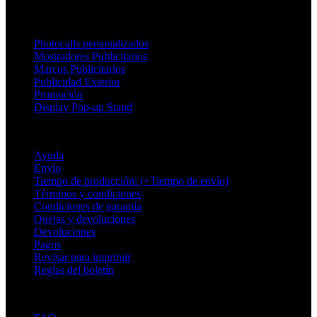
Productos
Photocalls personalizados
Mostradores Publicitarios
Marcos Publicitarios
Publicidad Exterior
Promoción
Display Pop-up Stand
Soporte
Ayuda
Envío
Tiempo de producción: (+Tiempo de envío)
Términos y condiciones
Condiciones de garantía
Quejas y devoluciones
Devoluciones
Pagos
Revisar para imprimir
Reglas del boletín
Sobre Adsystem