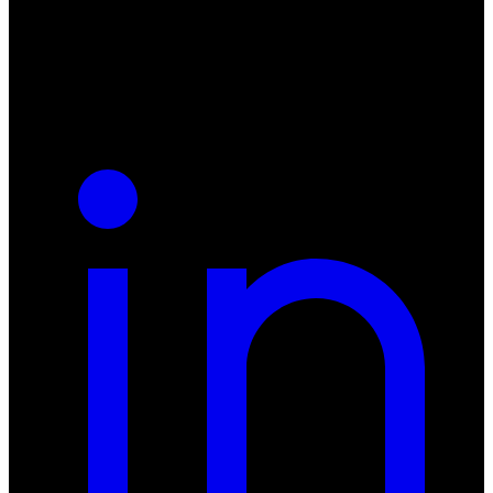
NIP: 8942678597
REGON: 932660597