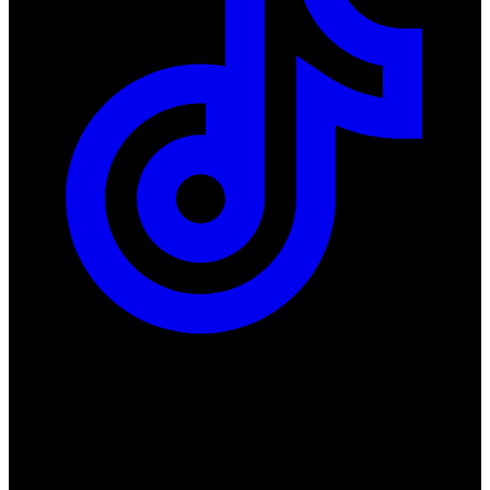
ul. Atramentowa 11
55-040 Bielany Wrocławskie
NIP: 8942678597