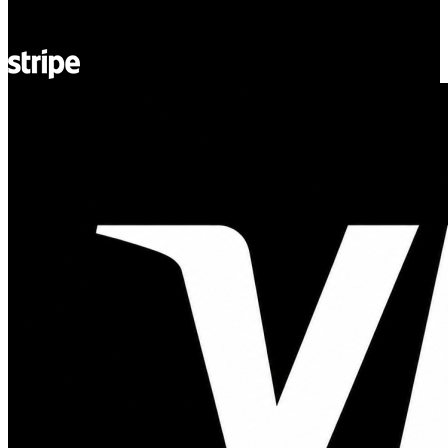
REGON: 932660597