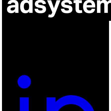
ul. Atramentowa 11
55-040 Bielany Wrocławskie
NIP: 8942678597
REGON: 932660597