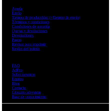
Soporte
Ayuda
Envío
Tiempo de producción: (+Tiempo de envío)
Términos y condiciones
Condiciones de garantía
Quejas y devoluciones
Devoluciones
Pagos
Revisar para imprimir
Reglas del boletín
Sobre Adsystem
FAQ
AdPro
Sobre nosotros
Equipo
Blog
Contacto
Glosario adsystem
Base de conocimiento
© Adsystem 2026. Todos los derechos reservados.