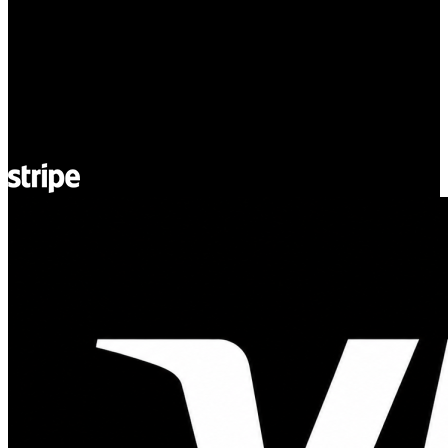
ul. Atramentowa 11
55-040 Bielany Wrocławskie
NIP: 8942678597
REGON: 932660597