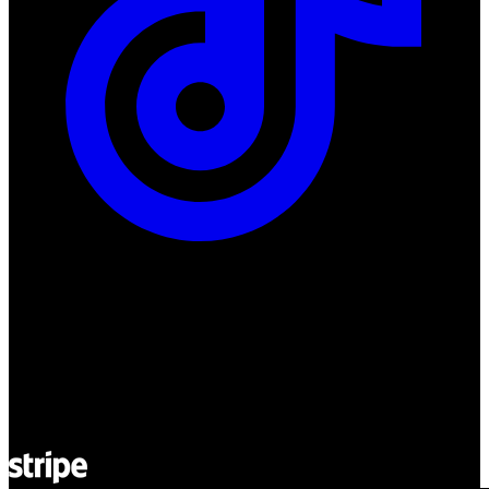
ul. Atramentowa 11
55-040 Bielany Wrocławskie
NIP: 8942678597
REGON: 932660597