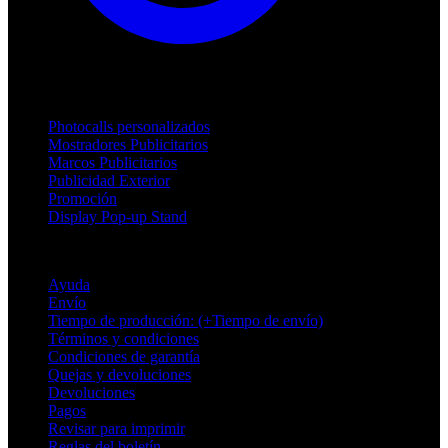
Productos
Photocalls personalizados
Mostradores Publicitarios
Marcos Publicitarios
Publicidad Exterior
Promoción
Display Pop-up Stand
Soporte
Ayuda
Envío
Tiempo de producción: (+Tiempo de envío)
Términos y condiciones
Condiciones de garantía
Quejas y devoluciones
Devoluciones
Pagos
Revisar para imprimir
Reglas del boletín