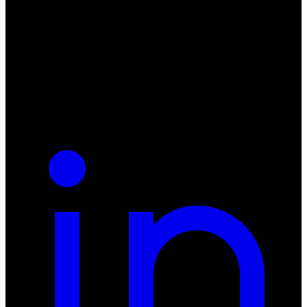
ul. Atramentowa 11
55-040 Bielany Wrocławskie
NIP: 8942678597
REGON: 932660597