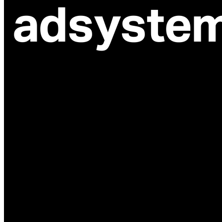
ul. Atramentowa 11
55-040 Bielany Wrocławskie
NIP: 8942678597
REGON: 932660597