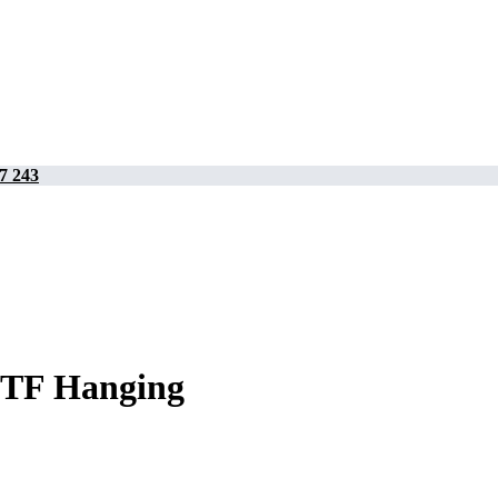
7 243
CTF Hanging