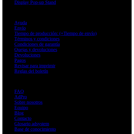
Display Pop-up Stand
Soporte
Ayuda
Envío
Tiempo de producción: (+Tiempo de envío)
Términos y condiciones
Condiciones de garantía
Quejas y devoluciones
Devoluciones
Pagos
Revisar para imprimir
Reglas del boletín
Sobre Adsystem
FAQ
AdPro
Sobre nosotros
Equipo
Blog
Contacto
Glosario adsystem
Base de conocimiento