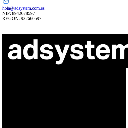
hola@adsystem.com.es
NIP: 8942678597
REGON: 932660597
ul. Atramentowa 11
55-040 Bielany Wrocławskie
NIP: 8942678597
REGON: 932660597