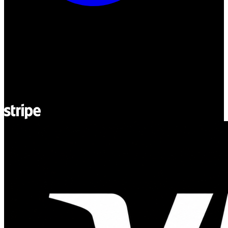
ul. Atramentowa 11
55-040 Bielany Wrocławskie
NIP: 8942678597
REGON: 932660597