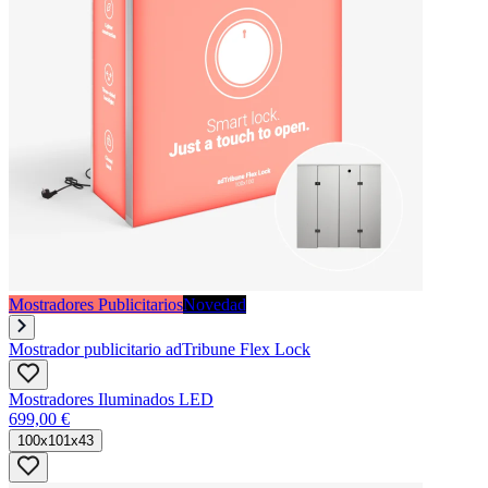
Mostradores Publicitarios
Novedad
Mostrador publicitario adTribune Flex Lock
Mostradores Iluminados LED
699,00 €
100x101x43