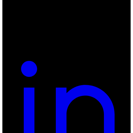
ul. Atramentowa 11
55-040 Bielany Wrocławskie
NIP: 8942678597
REGON: 932660597