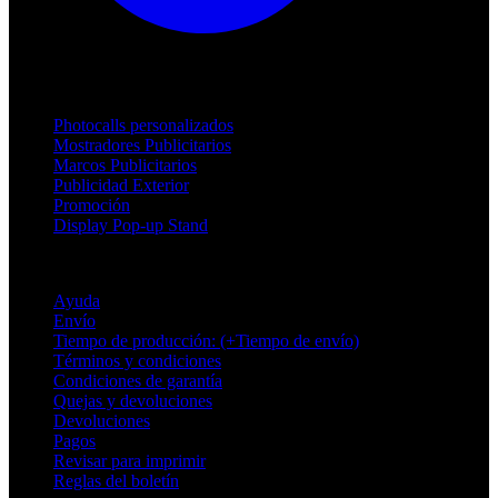
Productos
Photocalls personalizados
Mostradores Publicitarios
Marcos Publicitarios
Publicidad Exterior
Promoción
Display Pop-up Stand
Soporte
Ayuda
Envío
Tiempo de producción: (+Tiempo de envío)
Términos y condiciones
Condiciones de garantía
Quejas y devoluciones
Devoluciones
Pagos
Revisar para imprimir
Reglas del boletín