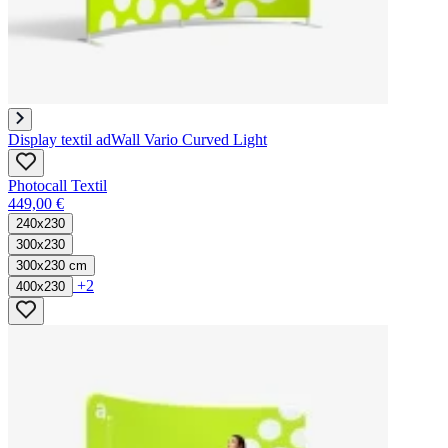
Display textil adWall Vario Curved Light
Photocall Textil
449,00 €
240x230
300x230
300x230 cm
+2
400x230