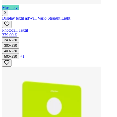
Must have
Display textil adWall Vario Straight Light
Photocall Textil
379,00 €
240x230
300x230
400x230
+1
500x230