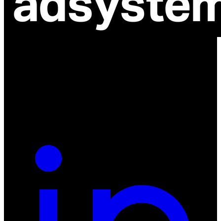
ul. Atramentowa 11
55-040 Bielany Wrocławskie
NIP: 8942678597
REGON: 932660597