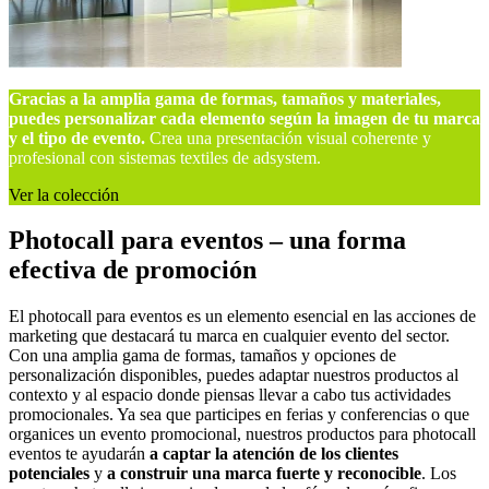
Gracias a la amplia gama de formas, tamaños y materiales,
puedes personalizar cada elemento según la imagen de tu marca
y el tipo de evento.
Crea una presentación visual coherente y
profesional con sistemas textiles de adsystem.
Ver la colección
Photocall para eventos – una forma
efectiva de promoción
El photocall para eventos es un elemento esencial en las acciones de
marketing que destacará tu marca en cualquier evento del sector.
Con una amplia gama de formas, tamaños y opciones de
personalización disponibles, puedes adaptar nuestros productos al
contexto y al espacio donde piensas llevar a cabo tus actividades
promocionales. Ya sea que participes en ferias y conferencias o que
organices un evento promocional, nuestros productos para photocall
eventos te ayudarán
a captar la atención de los clientes
potenciales
y
a construir una marca fuerte y reconocible
. Los