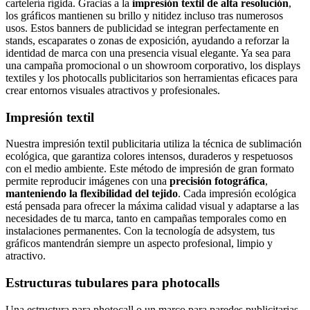
cartelería rígida. Gracias a la
impresión textil de alta resolución
,
los gráficos mantienen su brillo y nitidez incluso tras numerosos
usos. Estos banners de publicidad se integran perfectamente en
stands, escaparates o zonas de exposición, ayudando a reforzar la
identidad de marca con una presencia visual elegante. Ya sea para
una campaña promocional o un showroom corporativo, los displays
textiles y los photocalls publicitarios son herramientas eficaces para
crear entornos visuales atractivos y profesionales.
Impresión textil
Nuestra impresión textil publicitaria utiliza la técnica de sublimación
ecológica, que garantiza colores intensos, duraderos y respetuosos
con el medio ambiente. Este método de impresión de gran formato
permite reproducir imágenes con una
precisión fotográfica
,
manteniendo la flexibilidad del tejido
. Cada impresión ecológica
está pensada para ofrecer la máxima calidad visual y adaptarse a las
necesidades de tu marca, tanto en campañas temporales como en
instalaciones permanentes. Con la tecnología de adsystem, tus
gráficos mantendrán siempre un aspecto profesional, limpio y
atractivo.
Estructuras tubulares para photocalls
Una estructura para photocall o un marco para paredes publicitarias