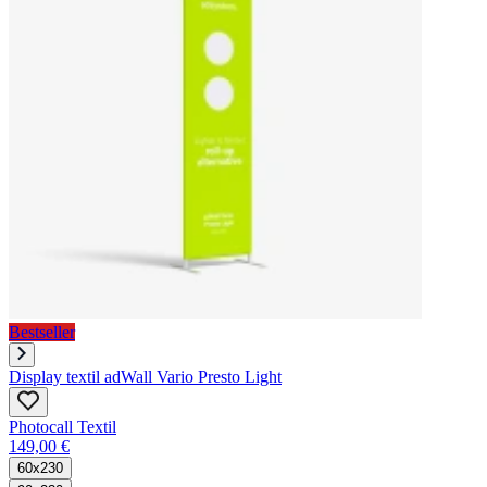
Bestseller
Display textil adWall Vario Presto Light
Photocall Textil
149,00 €
60x230