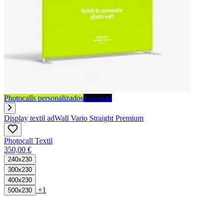
Photocalls personalizados
Novedad
Display textil adWall Vario Straight Premium
Photocall Textil
350,00 €
240x230
300x230
400x230
+1
500x230