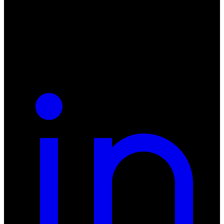
55-040 Bielany Wrocławskie
NIP: 8942678597
REGON: 932660597