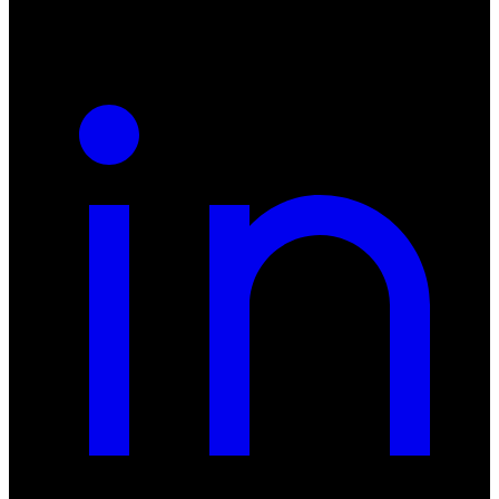
REGON: 932660597