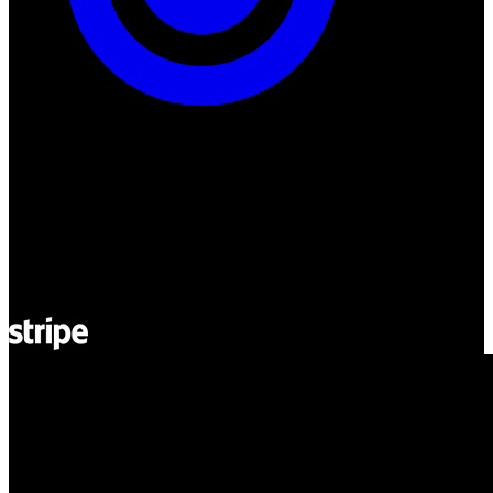
ul. Atramentowa 11
55-040 Bielany Wrocławskie
NIP: 8942678597
REGON: 932660597