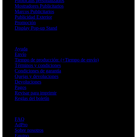
Photocalls personalizados
Mostradores Publicitarios
Marcos Publicitarios
Publicidad Exterior
Promoción
Display Pop-up Stand
Soporte
Ayuda
Envío
Tiempo de producción: (+Tiempo de envío)
Términos y condiciones
Condiciones de garantía
Quejas y devoluciones
Devoluciones
Pagos
Revisar para imprimir
Reglas del boletín
Sobre Adsystem
FAQ
AdPro
Sobre nosotros
Equipo