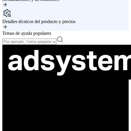
Detalles técnicos del producto y precios
Temas de ayuda populares
ul. Atramentowa 11
55-040 Bielany Wrocławskie
NIP: 8942678597
REGON: 932660597