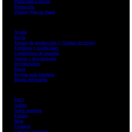
Publicidad Exterior
Promoción
Display Pop-up Stand
Soporte
Ayuda
Envío
Tiempo de producción: (+Tiempo de envío)
Términos y condiciones
Condiciones de garantía
Quejas y devoluciones
Devoluciones
Pagos
Revisar para imprimir
Reglas del boletín
Sobre Adsystem
FAQ
AdPro
Sobre nosotros
Equipo
Blog
Contacto
Glosario adsystem