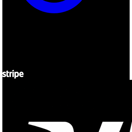
ul. Atramentowa 11
55-040 Bielany Wrocławskie
NIP: 8942678597
REGON: 932660597