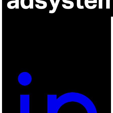
ul. Atramentowa 11
55-040 Bielany Wrocławskie
NIP: 8942678597
REGON: 932660597