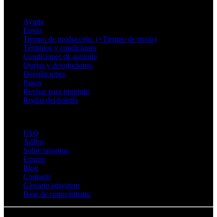
Soporte
Ayuda
Envío
Tiempo de producción: (+Tiempo de envío)
Términos y condiciones
Condiciones de garantía
Quejas y devoluciones
Devoluciones
Pagos
Revisar para imprimir
Reglas del boletín
Sobre Adsystem
FAQ
AdPro
Sobre nosotros
Equipo
Blog
Contacto
Glosario adsystem
Base de conocimiento