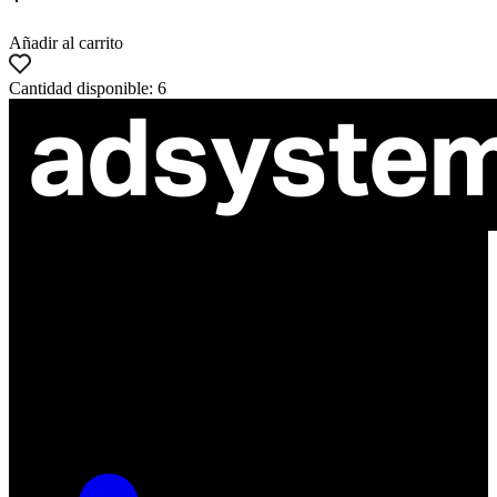
Añadir al carrito
Cantidad disponible: 6
ul. Atramentowa 11
55-040 Bielany Wrocławskie
NIP: 8942678597
REGON: 932660597