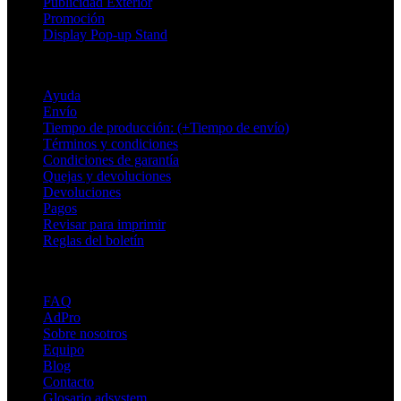
Publicidad Exterior
Promoción
Display Pop-up Stand
Soporte
Ayuda
Envío
Tiempo de producción: (+Tiempo de envío)
Términos y condiciones
Condiciones de garantía
Quejas y devoluciones
Devoluciones
Pagos
Revisar para imprimir
Reglas del boletín
Sobre Adsystem
FAQ
AdPro
Sobre nosotros
Equipo
Blog
Contacto
Glosario adsystem