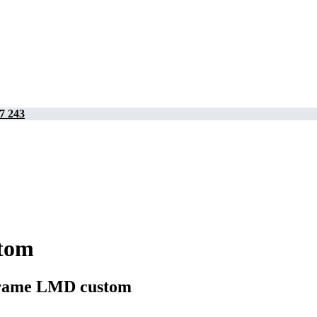
7 243
tom
dFrame LMD custom