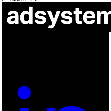
ul. Atramentowa 11
55-040 Bielany Wrocławskie
NIP: 8942678597
REGON: 932660597