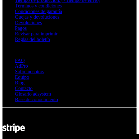
Tiempo de producción: (+Tiempo de envío)
Términos y condiciones
Condiciones de garantía
Quejas y devoluciones
Devoluciones
Pagos
Revisar para imprimir
Reglas del boletín
Sobre Adsystem
FAQ
AdPro
Sobre nosotros
Equipo
Blog
Contacto
Glosario adsystem
Base de conocimiento
© Adsystem 2026. Todos los derechos reservados.