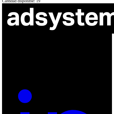
Cantidad disponible: 19
ul. Atramentowa 11
55-040 Bielany Wrocławskie
NIP: 8942678597
REGON: 932660597