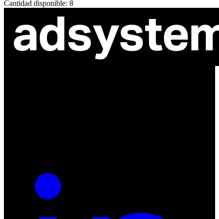
Cantidad disponible: 8
ul. Atramentowa 11
55-040 Bielany Wrocławskie
NIP: 8942678597
REGON: 932660597