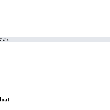
7 243
loat