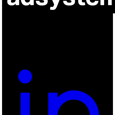
ul. Atramentowa 11
55-040 Bielany Wrocławskie
NIP: 8942678597
REGON: 932660597