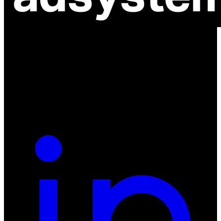
ul. Atramentowa 11
55-040 Bielany Wrocławskie
NIP: 8942678597
REGON: 932660597