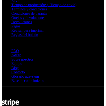
Envío
Tiempo de producción: (+Tiempo de envío)
Términos y condiciones
Condiciones de garantía
Quejas y devoluciones
Devoluciones
Pagos
Revisar para imprimir
Reglas del boletín
Sobre Adsystem
FAQ
AdPro
Sobre nosotros
Equipo
Blog
Contacto
Glosario adsystem
Base de conocimiento
© Adsystem 2026. Todos los derechos reservados.