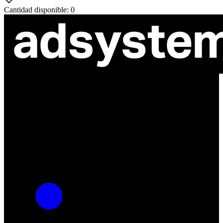
Cantidad disponible: 0
ul. Atramentowa 11
55-040 Bielany Wrocławskie
NIP: 8942678597
REGON: 932660597