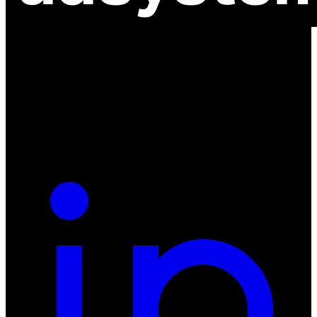
ul. Atramentowa 11
55-040 Bielany Wrocławskie
NIP: 8942678597
REGON: 932660597