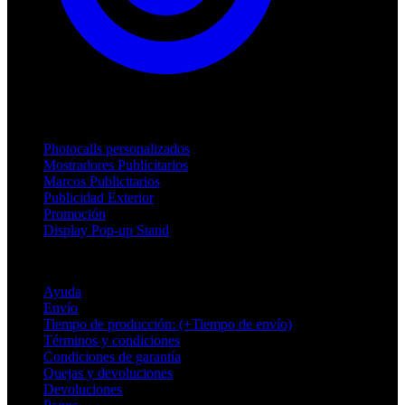
Productos
Photocalls personalizados
Mostradores Publicitarios
Marcos Publicitarios
Publicidad Exterior
Promoción
Display Pop-up Stand
Soporte
Ayuda
Envío
Tiempo de producción: (+Tiempo de envío)
Términos y condiciones
Condiciones de garantía
Quejas y devoluciones
Devoluciones