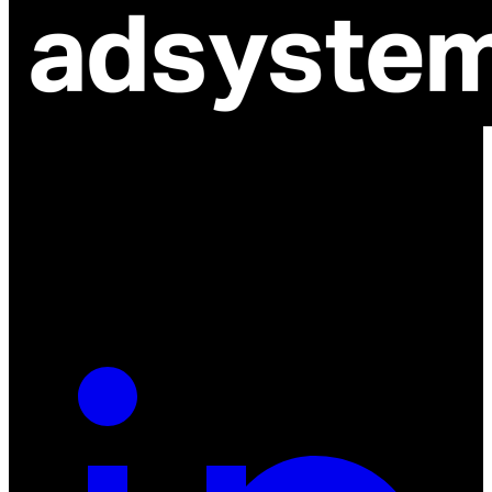
ul. Atramentowa 11
55-040 Bielany Wrocławskie
NIP: 8942678597
REGON: 932660597