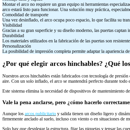
Montar el arco no requiere un gran equipo ni herramientas especializa
arco estará listo para funcionar. Una solución muy práctica, especialmen
Comodidad de transporte
Una vez desinflado, el arco ocupa poco espacio, lo que facilita su tran
Visibilidad
Gracias a su gran superficie y su diseño moderno, las puertas captan i
Durabilidad
Los materiales utilizados en la fabricación de las puertas son resistent
Personalización
La posibilidad de impresión completa permite adaptar la apariencia de 
¿Por qué elegir arcos hinchables? ¿Qué los
Nuestros arcos hinchables están fabricados con tecnología de presión 
aire. Con un solo inflado, el arco se mantendrá perfecto durante todo 
Este sistema elimina la necesidad de dispositivos de mantenimiento de
Vale la pena anclarse, pero ¿cómo hacerlo correctame
Aunque los
arcos publicitario
y salida tienen un diseño ligero y dinám
firmemente anclado al suelo, incluso con viento o en situaciones de m
Solo hay que desplegar la estructura, fijar las piquetas y tensar las 