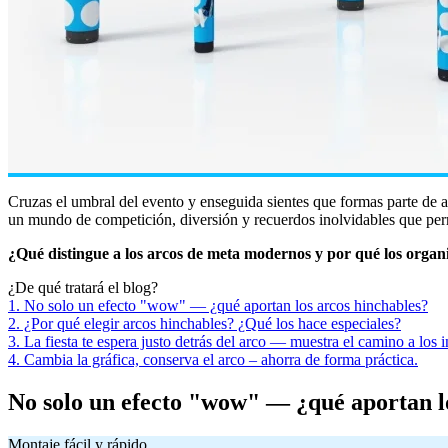
Cruzas el umbral del evento y enseguida sientes que formas parte de 
un mundo de competición, diversión y recuerdos inolvidables que pe
¿Qué distingue a los arcos de meta modernos y por qué los organi
¿De qué tratará el blog?
1. No solo un efecto "wow" — ¿qué aportan los arcos hinchables?
2. ¿Por qué elegir arcos hinchables? ¿Qué los hace especiales?
3. La fiesta te espera justo detrás del arco — muestra el camino a los i
4. Cambia la gráfica, conserva el arco – ahorra de forma práctica.
No solo un efecto "wow" — ¿qué aportan l
Montaje fácil y rápido