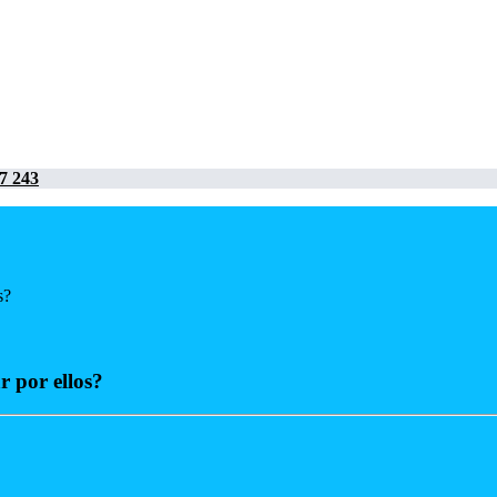
7 243
s?
r por ellos?