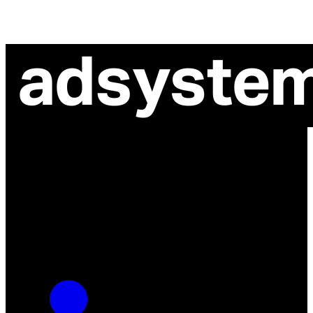
ul. Atramentowa 11
55-040 Bielany Wrocławskie
NIP: 8942678597
REGON: 932660597