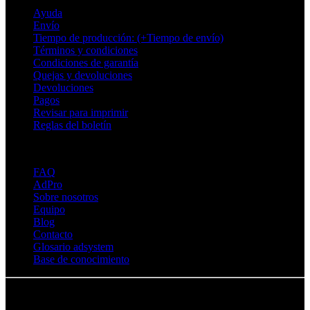
Ayuda
Envío
Tiempo de producción: (+Tiempo de envío)
Términos y condiciones
Condiciones de garantía
Quejas y devoluciones
Devoluciones
Pagos
Revisar para imprimir
Reglas del boletín
Sobre Adsystem
FAQ
AdPro
Sobre nosotros
Equipo
Blog
Contacto
Glosario adsystem
Base de conocimiento
© Adsystem 2026. Todos los derechos reservados.