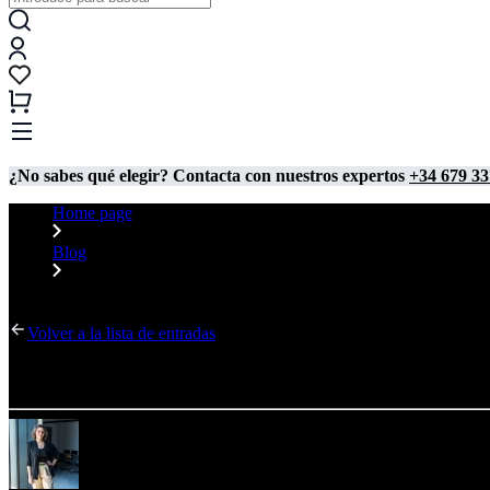
¿No sabes qué elegir? Contacta con nuestros expertos
+34 679 33
Home page
Blog
¿Cómo contribuye una feria de empleo al desarrollo de carrera 
Volver a la lista de entradas
¿Cómo contribuye una feria de empleo al desarrollo d