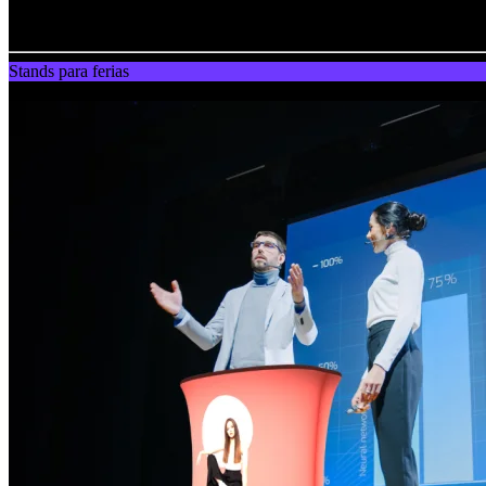
Jagoda Winciorek
Content specialist
Stands para ferias
14.04.2025