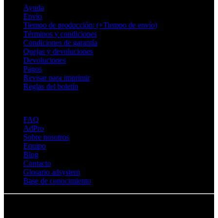
Ayuda
Envío
Tiempo de producción: (+Tiempo de envío)
Términos y condiciones
Condiciones de garantía
Quejas y devoluciones
Devoluciones
Pagos
Revisar para imprimir
Reglas del boletín
Sobre Adsystem
FAQ
AdPro
Sobre nosotros
Equipo
Blog
Contacto
Glosario adsystem
Base de conocimiento
© Adsystem 2026. Todos los derechos reservados.