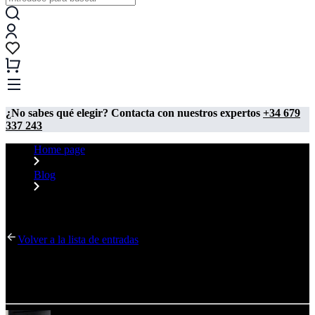
¿No sabes qué elegir? Contacta con nuestros expertos
+34 679
337 243
Home page
Blog
Optimización que facilita las compras en la tienda adsystem:
nuevas directrices
Volver a la lista de entradas
Optimización que facilita las compras en la tienda
adsystem: nuevas directrices