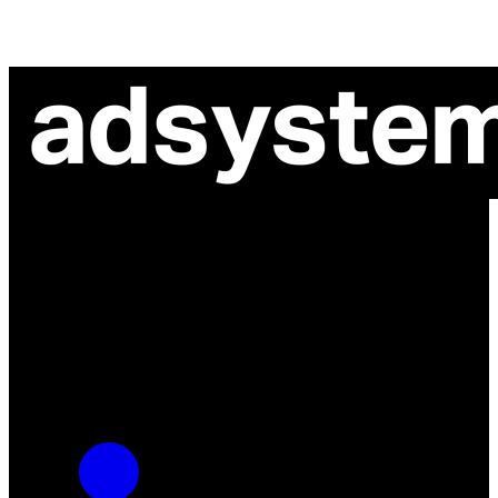
ul. Atramentowa 11
55-040 Bielany Wrocławskie
NIP: 8942678597
REGON: 932660597