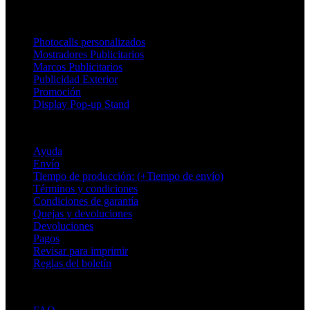
Productos
Photocalls personalizados
Mostradores Publicitarios
Marcos Publicitarios
Publicidad Exterior
Promoción
Display Pop-up Stand
Soporte
Ayuda
Envío
Tiempo de producción: (+Tiempo de envío)
Términos y condiciones
Condiciones de garantía
Quejas y devoluciones
Devoluciones
Pagos
Revisar para imprimir
Reglas del boletín
Sobre Adsystem