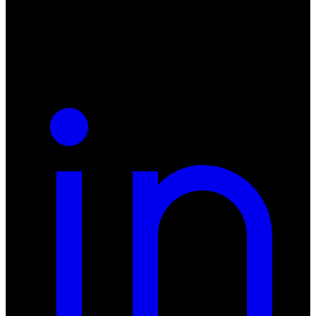
NIP: 8942678597
REGON: 932660597