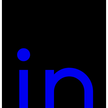
ul. Atramentowa 11
55-040 Bielany Wrocławskie
NIP: 8942678597
REGON: 932660597