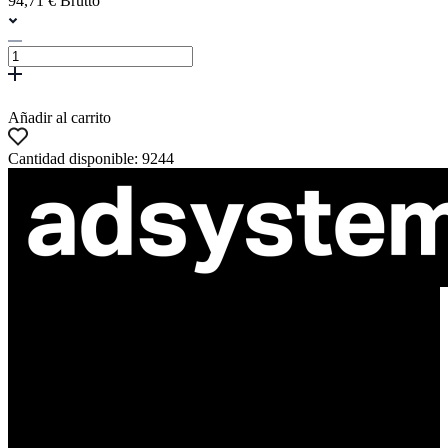
94,71 € Brutto
Añadir al carrito
Cantidad disponible: 9244
ul. Atramentowa 11
55-040 Bielany Wrocławskie
NIP: 8942678597
REGON: 932660597