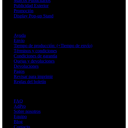
Marcos Publicitarios
Publicidad Exterior
Promoción
Display Pop-up Stand
Soporte
Ayuda
Envío
Tiempo de producción: (+Tiempo de envío)
Términos y condiciones
Condiciones de garantía
Quejas y devoluciones
Devoluciones
Pagos
Revisar para imprimir
Reglas del boletín
Sobre Adsystem
FAQ
AdPro
Sobre nosotros
Equipo
Blog
Contacto