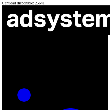
Cantidad disponible: 25641
ul. Atramentowa 11
55-040 Bielany Wrocławskie
NIP: 8942678597
REGON: 932660597