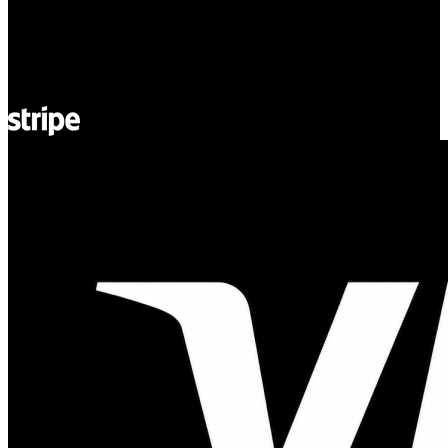
55-040 Bielany Wrocławskie
NIP: 8942678597
REGON: 932660597